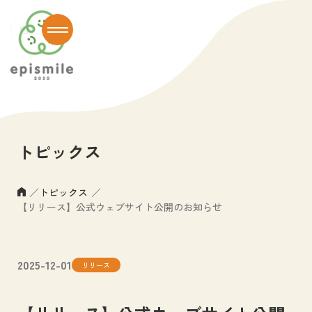
内
容
EN
を
ス
キ
ッ
プ
トピックス
トピックス
【リリース】公式ウェブサイト公開のお知らせ
2025-12-01
リリース